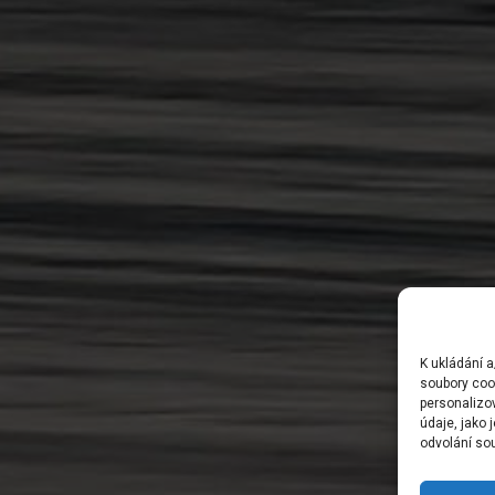
K ukládání a
soubory cook
personalizo
údaje, jako
odvolání sou