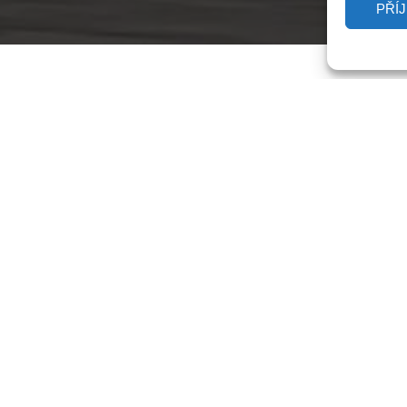
PŘÍ
Stanislav Bezouška
BMW E30 M3
BMW 
o E30 M3
731 HP