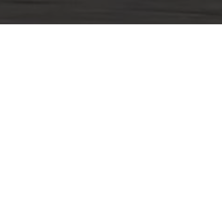
O týmu
Ladislav Bezouška
Účinkování v médiích
Info 
Výkon: