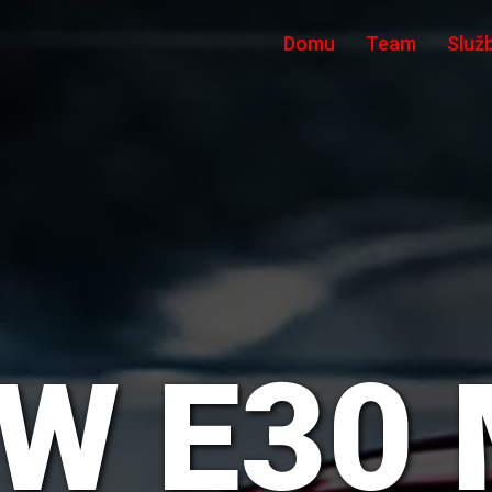
Domu
Team
Služ
W E30 